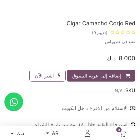
Cigar Camacho Corjo Red
(تقييم 0)
صُنع في هندوراس
8.000
د.ك
إضافة إلى عربة التسوق
اشترِ الآن
SKU:
N/A
الاستلام من الافرع داخل الكويت
استرجاع النقود خلال ١٤ يوم من تاريخ الشراء
0
الاستلام من الافرع ٢٤ ساعة طوال ايام الاسبوع
د.ك
AR