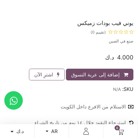
يوني فيب بودات زميكس
(تقييم 0)
صنع في الصين
4.000
د.ك
إضافة إلى عربة التسوق
اشترِ الآن
SKU:
N/A
الاستلام من الافرع داخل الكويت
استرجاع النقود خلال ١٤ يوم من تاريخ الشراء
0
الاستلام من الافرع ٢٤ ساعة طوال ايام الاسبوع
د.ك
AR