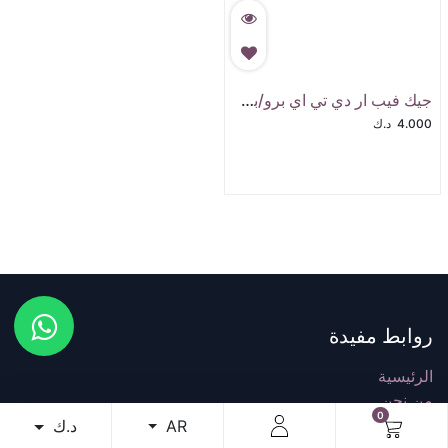
جيك فيب ار دي تي اي برو/بلاس بود
4.000
د.ك
روابط مفيدة
الرئيسية
من نحن
0
المنتجات
د.ك
AR
موزع معتمد