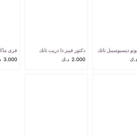
نو ديسبوسيبل تانك
دكتور فيبز ذا دريب تانك
.ك
2.000
د.ك
3.000
د.