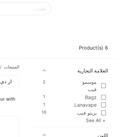
الرئيسية
كل الاقسام
فوزول
انست
Product(s)
6
المنتجات
العلامة التجارية
ار دي 
موسمو
2
فيب
1
Bagz
cur with
1
Lanavape
16
بريتو فيب
+ See All
اللون