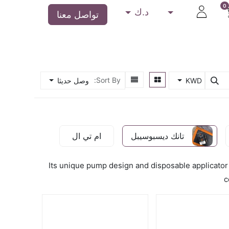
0
د.ك
تواصل معنا
 فيبز
الأجهزة
سيجاره الكتروني معباه
ديسبوسيبل
Sort By:
KWD
وصل حديثا
تانك ديسبوسيبل
ام تي ال
Its unique pump design and disposable applicator 
c