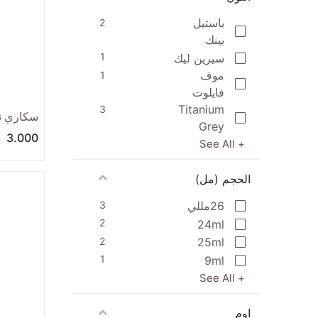
باستيل
2
بينك
1
سيرين ليك
موف
1
فايلوت
Titanium
3
سكاري نو
Grey
3.000
د
+ See All
الحجم (مل)
3
26مللي
2
24ml
2
25ml
1
9ml
+ See All
اوم