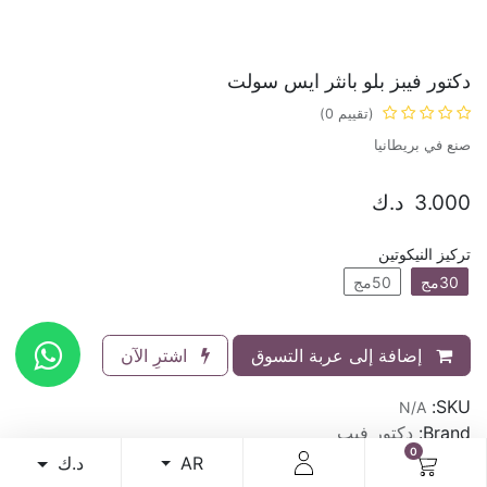
دكتور فيبز بلو بانثر ايس سولت
(تقييم 0)
صنع في بريطانيا
3.000
د.ك
تركيز النيكوتين
30مج
50مج
إضافة إلى عربة التسوق
اشترِ الآن
SKU:
N/A
Brand:
دكتور فيب
0
د.ك
AR