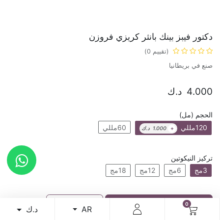
دكتور فيبز بينك بانثر كريزي فروزن
(تقييم 0)
صنع في بريطانيا
4.000
د.ك
الحجم (مل)
120مللي
60مللي
+
1.000
د.ك
تركيز النيكوتين
3مج
6مج
12مج
18مج
إضافة إلى عربة التسوق
اشترِ الآن
0
د.ك
AR