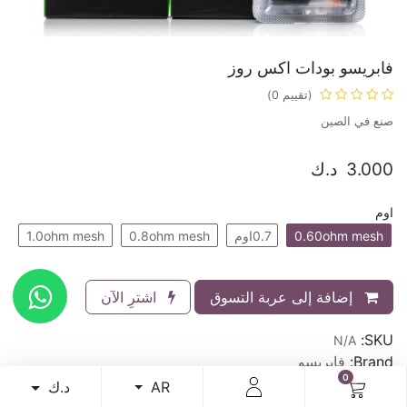
فابريسو بودات اكس روز
(تقييم 0)
صنع في الصين
3.000
د.ك
اوم
0.60ohm mesh
0.7اوم
0.8ohm mesh
1.0ohm mesh
إضافة إلى عربة التسوق
اشترِ الآن
SKU:
N/A
Brand:
فابريسو
0
د.ك
AR