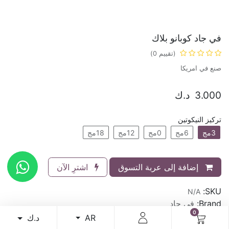
في جاد كوبانو بلاك
(تقييم 0)
صنع في امريكا
3.000
د.ك
تركيز النيكوتين
3مج
6مج
0مج
12مج
18مج
إضافة إلى عربة التسوق
اشترِ الآن
SKU:
N/A
Brand:
في جاد
0
د.ك
AR