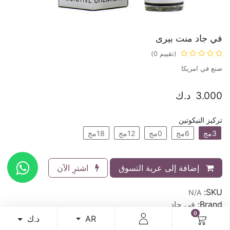
في جاد منت بيرى
(تقييم 0)
صنع في امريكا
3.000
د.ك
تركيز النيكوتين
3مج
6مج
0مج
12مج
18مج
إضافة إلى عربة التسوق
اشترِ الآن
SKU:
N/A
Brand:
في جاد
0
د.ك
AR