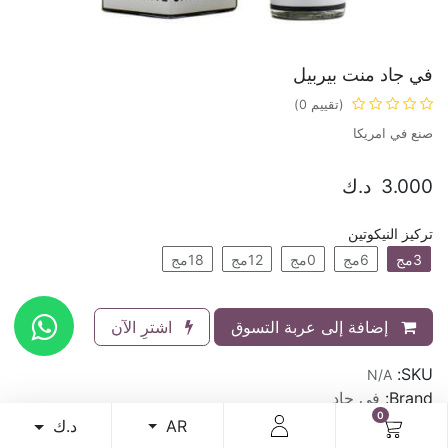
في جاد منت بيربيل
(تقييم 0)
صنع في امريكا
3.000
د.ك
تركيز النيكوتين
3مج
6مج
0مج
12مج
18مج
إضافة إلى عربة التسوق
اشترِ الآن
SKU:
N/A
Brand:
في جاد
0
د.ك
AR