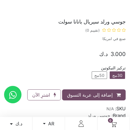
جوسي ورلد سيريال بانانا سولت
(تقييم 0)
صنع في امريكا
3.000
د.ك
تركيز النيكوتين
30مج
50مج
إضافة إلى عربة التسوق
اشترِ الآن
SKU:
N/A
Brand:
جوسي ورلد
0
د.ك
AR