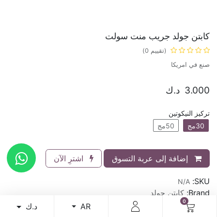
كابتن جولد جريب منت سولت
(تقييم 0)
صنع في امريكا
3.000
د.ك
تركيز النيكوتين
30مج
50مج
إضافة إلى عربة التسوق
اشترِ الآن
SKU:
N/A
Brand:
كابتن جولد
0
د.ك
AR