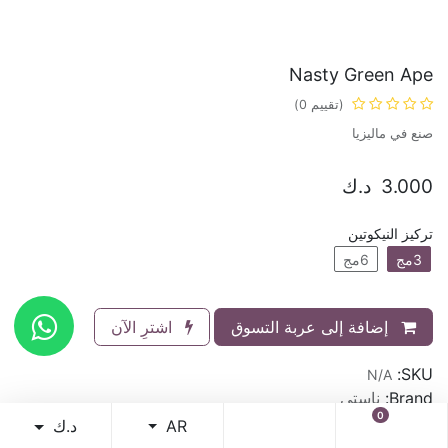
Nasty Green Ape
(تقييم 0)
صنع في ماليزيا
3.000
د.ك
تركيز النيكوتين
3مج
6مج
إضافة إلى عربة التسوق
اشترِ الآن
SKU:
N/A
Brand:
ناستي
0
د.ك
AR