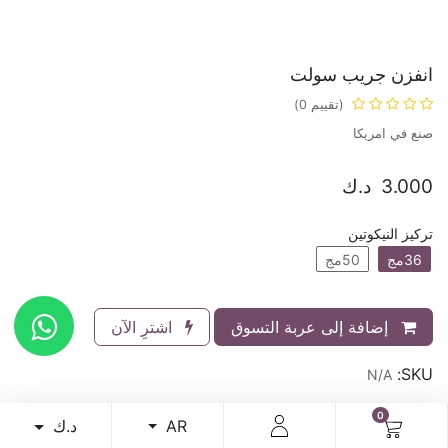
انفزن جريب سولت
(تقييم 0)
صنع في امريكا
3.000
د.ك
تركيز النيكوتين
36مج
50مج
إضافة إلى عربة التسوق
اشترِ الآن
SKU:
N/A
0
د.ك
AR
الاستلام من الافرع داخل الكويت