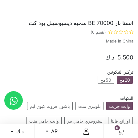
انستا بار BE 70000 سحبه ديسبوسيبل بود كت
(تقييم 0)
Made in China
5.500
د.ك
تركيز النيكوتين
20مج
50مج
النكهات
وايت جريب
بلوبيري منت
باشون فروت كيوي ليم
اورانج فانتا
ستروبيري جامي بير
وايت جامي منت
0
د.ك
AR
جريب منت
بينك ليمونادا
وترميلون منت