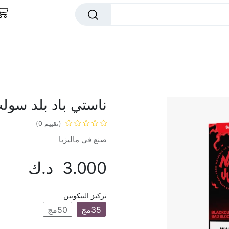
ا بار
اوكس بار
دكتور فيب
ميجا فيب
رايب
ناستي باد بلد سول
(تقييم 0)
صنع في ماليزيا
3.000
د.ك
تركيز النيكوتين
35مج
50مج