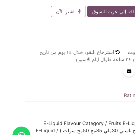
فة إلى عربة التسوق
اشترِ الآن
ويت
استرجاع النقود خلال ١٤ يوم من تاريخ
سبوع
Rati
E-Liquid Flavour Category / Fruits E-Li
نكهات الكترونيه / نكهات سيجاره اقسام نكهات الكترونية / فواكه اقسام نكهات الكترونية / نعناع ناستي باد بلد سولت (متاح ناستي 30ملي 35مج 50مج سولت ) E-Liquid /