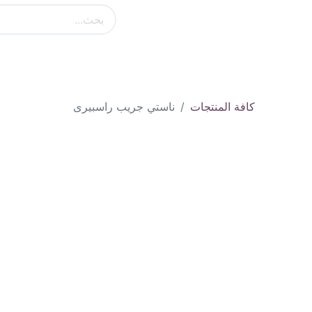
الرئيسية
كل الاقسام
فوزول
انست
كافة المنتجات
ناستي جريب راسبيرى