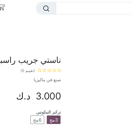
ا بار
اوكس بار
دكتور فيب
ميجا فيب
رايب
ناستي جريب راسب
(تقييم 0)
صنع في ماليزيا
3.000
د.ك
تركيز النيكوتين
3مج
6مج