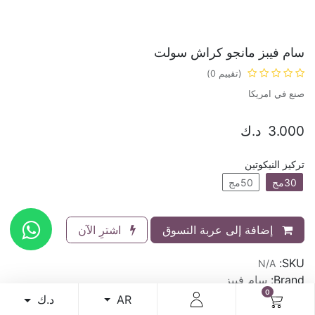
سام فيبز مانجو كراش سولت
(تقييم 0)
صنع في امريكا
3.000
د.ك
تركيز النيكوتين
30مج
50مج
إضافة إلى عربة التسوق
اشترِ الآن
SKU:
N/A
Brand:
سام فيبز
0
د.ك
AR