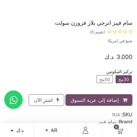
سام فيبز انرجي بلاز فروزن سولت
(تقييم 0)
صنع في امريكا
3.000
د.ك
تركيز النيكوتين
30مج
50مج
إضافة إلى عربة التسوق
اشترِ الآن
SKU:
N/A
Brand:
سام فيبز
0
د.ك
AR