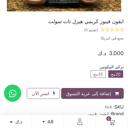
ايقون فيبور كريمي هيزل نات سولت
(تقييم 0)
صنع في امريكا
3.000
د.ك
تركيز النيكوتين
20مج
35مج
إضافة إلى عربة التسوق
اشترِ الآن
SKU:
N/A
Brand:
ايقون فيبور
0
د.ك
AR