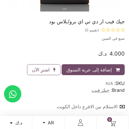
جيك فيب ار دي تي اي برو/بلاس بود
(تقييم 0)
صنع في الصين
4.000
د.ك
إضافة إلى عربة التسوق
اشترِ الآن
SKU:
N/A
Brand:
جيك فيب
الاستلام من الافرع داخل الكويت
0
استرجاع النقود خلال ١٤ يوم من تاريخ الشراء
د.ك
AR
الاستلام من الافرع ٢٤ ساعة طوال ايام الاسبوع